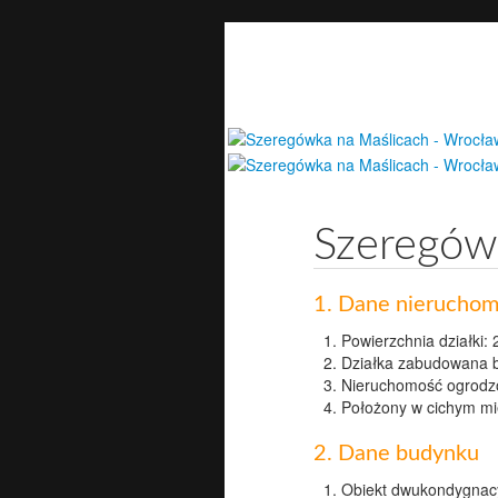
P
ar
Szeregów
1. Dane nieruchom
Powierzchnia działki:
Działka zabudowana 
Nieruchomość ogrodz
Położony w cichym mi
2. Dane budynku
Obiekt dwukondygnacy