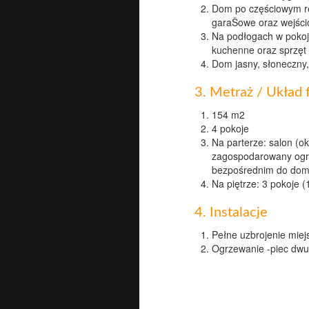
Dom po częściowym rem
garaŜowe oraz wejści
Na podłogach w pokoja
kuchenne oraz sprzęt
Dom jasny, słoneczny
3. Metraż / Układ 
154 m2
4 pokoje
Na parterze: salon (o
zagospodarowany ogró
bezpośrednim do dom
Na piętrze: 3 pokoje (
4. Instalacje
Pełne uzbrojenie miejs
Ogrzewanie -piec dwu