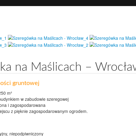
rojektowanie
Wycena i Sprzedaż
Aktualno
chitektura / FM
nieruchomości / firmy
wiadomości
ka na Maślicach – Wrocła
ości gruntowej
 250 m²
budynkiem w zabudowie szeregowej
ona i zagospodarowana
ejscu z pięknie zagospodarowanym ogrodem.
jny, niepodpiwniczony