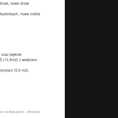
drzwi, nowe drzwi
 łazienkach, nowe meble
 oraz pięknie
Ŝ (13,9m2) z wejściem
korytarz (5,5 m2).
ie na Biskupinie – Wrocław