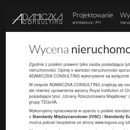
Projektowanie
Wyc
architektura / FM
nieru
nieruchomoś
Wycena
Zgodnie z polskim prawem tylko osoba posiadająca tyt
nieruchomości. Opinię o wartości nieruchomości sporz
ADAMICZKA CONSULTING wykonywane są wyłącznie pr
W zespole ADAMICZKA CONSULTING znajdują się osob
ale również uprawnienia wyceny Royal Institution of Ch
posiadające tytuł „Uznany Rzeczoznawca Majątkowy” (
grupę TEGoVA.
Wykonujemy opracowania w oparciu o polskie standa
o
Standardy Międzynarodowe (IVSC)
i
Standardy Eu
można pobrać bezpłatnie ze strony www.tegova.org lub