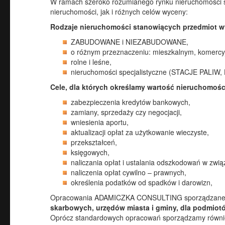
W ramach szeroko rozumianego rynku nieruchomości 
nieruchomości, jak i różnych celów wyceny:
Rodzaje nieruchomości stanowiących przedmiot w
ZABUDOWANE i NIEZABUDOWANE,
o różnym przeznaczeniu: mieszkalnym, kome
rolne i leśne,
nieruchomości specjalistyczne (STACJE PALIW,
Cele, dla których określamy wartość nieruchomośc
zabezpieczenia kredytów bankowych,
zamiany, sprzedaży czy negocjacji,
wniesienia aportu,
aktualizacji opłat za użytkowanie wieczyste,
przekształceń,
księgowych,
naliczania opłat i ustalania odszkodowań w zw
naliczenia opłat cywilno – prawnych,
określenia podatków od spadków i darowizn,
Opracowania ADAMICZKA CONSULTING sporządzane są d
skarbowych, urzędów miasta i gminy, dla podmiot
Oprócz standardowych opracowań sporządzamy również