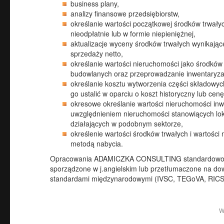
business plany,
analizy finansowe przedsiębiorstw,
określanie wartości początkowej środków trwały
nieodpłatnie lub w formie niepieniężnej,
aktualizacje wyceny środków trwałych wynikającej
sprzedaży netto,
określanie wartości nieruchomości jako środkó
budowlanych oraz przeprowadzanie inwentaryzac
określanie kosztu wytworzenia części składowy
go ustalić w oparciu o koszt historyczny lub cen
okresowe określanie wartości nieruchomości inw
uwzględnieniem nieruchomości stanowiących lok
działających w podobnym sektorze,
określenie wartości środków trwałych i wartości 
metodą nabycia.
Opracowania ADAMICZKA CONSULTING standardowo wyk
sporządzone w j.angielskim lub przetłumaczone na dow
standardami międzynarodowymi (IVSC, TEGoVA, RICS
W