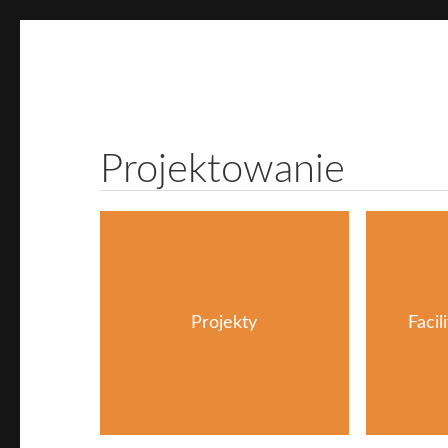
Projektowanie
Wy
architektura / FM
nieru
Projektowanie
Projekty
Facil