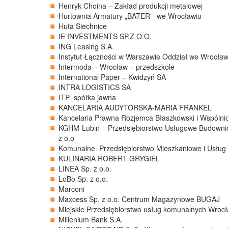
Henryk Choina – Zakład produkcji metalowej
Hurtownia Armatury „BATER” we Wrocławiu
Huta Siechnice
IE INVESTMENTS SP.Z O.O.
ING Leasing S.A.
Instytut Łączności w Warszawie Oddział we Wrocław
Intermoda – Wrocław – przedszkole
International Paper – Kwidzyń SA
INTRA LOGISTICS SA
ITP spółka jawna
KANCELARIA AUDYTORSKA-MARIA FRANKEL
Kancelaria Prawna Rozjemca Błaszkowski i Wspólnic
KGHM-Lubin – Przedsiębiorstwo Usługowe Budow
z o.o
Komunalne Przedsiębiorstwo Mieszkaniowe i Usług
KULINARIA ROBERT GRYGIEL
LINEA Sp. z o.o.
LoBo Sp. z o.o.
Marconi
Maxcess Sp. z o.o. Centrum Magazynowe BUGAJ
Miejskie Przedsiębiorstwo usług komunalnych Wroc
Millenium Bank S.A.