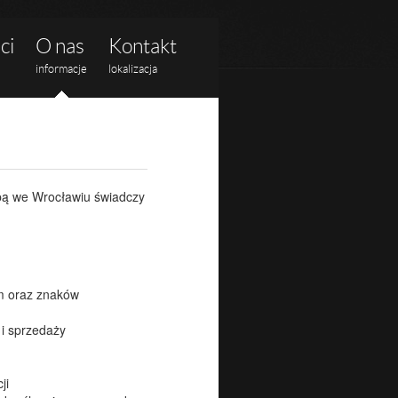
ci
O nas
Kontakt
informacje
lokalizacja
ą we Wrocławiu świadczy
rm oraz znaków
 i sprzedaży
ji