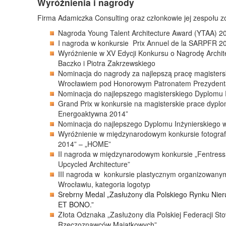
Wyróżnienia i nagrody
Firma Adamiczka Consulting oraz członkowie jej zespołu zos
Nagroda Young Talent Architecture Award (YTAA) 2
I nagroda w konkursie Prix Annuel de la SARPFR 2
Wyróżnienie w XV Edycji Konkursu o Nagrodę Archit
Baczko i Piotra Zakrzewskiego
Nominacja do nagrody za najlepszą pracę magisters
Wrocławiem pod Honorowym Patronatem Prezydent
Nominacja do najlepszego magisterskiego Dyplomu
Grand Prix w konkursie na magisterskie prace dyplo
Energoaktywna 2014”
Nominacja do najlepszego Dyplomu Inżynierskiego 
Wyróżnienie w międzynarodowym konkursie fotograf
2014” – „HOME”
II nagroda w międzynarodowym konkursie „Fentress
Upcycled Architecture”
III nagroda w konkursie plastycznym organizowan
Wrocławiu, kategoria logotyp
Srebrny Medal „Zasłużony dla Polskiego Rynku Nie
ET BONO.”
Złota Odznaka „Zasłużony dla Polskiej Federacji St
Rzeczoznawców Majątkowych”