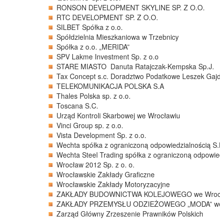
RONSON DEVELOPMENT SKYLINE SP. Z O.O.
RTC DEVELOPMENT SP. Z O.O.
SILBET Spółka z o.o.
Spółdzielnia Mieszkaniowa w Trzebnicy
Spółka z o.o. „MERIDA”
SPV Lakme Investment Sp. z o.o
STARE MIASTO Danuta Ratajczak-Kempska Sp.J.
Tax Concept s.c. Doradztwo Podatkowe Leszek Gaj
TELEKOMUNIKACJA POLSKA S.A
Thales Polska sp. z o.o.
Toscana S.C.
Urząd Kontroli Skarbowej we Wrocławiu
Vinci Group sp. z o.o.
Vista Development Sp. z o.o.
Wechta spółka z ograniczoną odpowiedzialnością S.
Wechta Steel Trading spółka z ograniczoną odpowie
Wrocław 2012 Sp. z o. o.
Wrocławskie Zakłady Graficzne
Wrocławskie Zakłady Motoryzacyjne
ZAKŁADY BUDOWNICTWA KOLEJOWEGO we Wroc
ZAKŁADY PRZEMYSŁU ODZIEŻOWEGO „MODA” we
Zarząd Główny Zrzeszenie Prawników Polskich