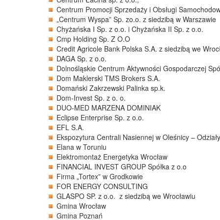
Centrum Promocji Sprzedaży i Obsługi Samochodow
„Centrum Wyspa” Sp. zo.o. z siedzibą w Warszawie
Chyżańska I Sp. z o.o. i Chyżańska II Sp. z o.o.
Cmp Holding Sp. Z O.O
Credit Agricole Bank Polska S.A. z siedzibą we Wroc
DAGA Sp. z o.o.
Dolnośląskie Centrum Aktywności Gospodarczej Spó
Dom Maklerski TMS Brokers S.A.
Domański Zakrzewski Palinka sp.k.
Dom-Invest Sp. z o. o.
DUO-MED MARZENA DOMINIAK
Eclipse Enterprise Sp. z o.o.
EFL S.A.
Ekspozytura Centrali Nasiennej w Oleśnicy – Odziały 
Elana w Toruniu
Elektromontaż Energetyka Wrocław
FINANCIAL INVEST GROUP Spółka z o.o
Firma „Tortex” w Grodkowie
FOR ENERGY CONSULTING
GLASPO SP. z o.o. z siedzibą we Wrocławiu
Gmina Wrocław
Gmina Poznań