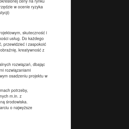
 określonej ceny na rynku
rzędzie w ocenie ryzyka
tycji)
rojektowym, skuteczność i
kości usług. Do każdego
, przewidzieć i zaspokoić
yobraźnię, kreatywność z
alnych rozwiązań, dbając
ymi rozwiązaniami
iwym osadzeniu projektu w
amach potrzeby,
nych m.in. z
ną środowiska.
rciu o najwyższe