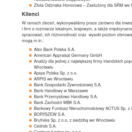
Złota Odznaka Honorowa – Zasłużony dla SRM we 
Klienci
W ramach zleceń, wykonywaliśmy prace zarówno dla inwes
i firm o rozmiarze lokalnym, krajowym, a także międzynar
opracowań, ich różnorodność oraz wysoki poziom oferowan
mogą m.in.:
Alior Bank Polska S.A.
American Appraisal Germany GmbH
Analizy dla jednej z największej firmy irlandzkich 
Wrocławiu
Apsys Polska Sp. z o.o.
ARPIS we Wrocławiu
Bank Gospodarki Żywnościowej S.A.
Bank Handlowy w Warszawie
Bank Przemysłowo Handlowy S.A.
Bank Zachodni WBK S.A.
Bankowy Fundusz Nieruchomościowy ACTUS Sp. z o
BORYSZEW S.A.
Brufreks Sp. z o.o. z siedzibą we Wrocławiu
Cedrob S.A.
Centrum Łacina sp. z o.o.,