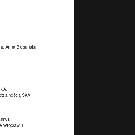
da, Anna Biegańska
K.A.
dzialnością SKA
ławiu
 Wrocławiu