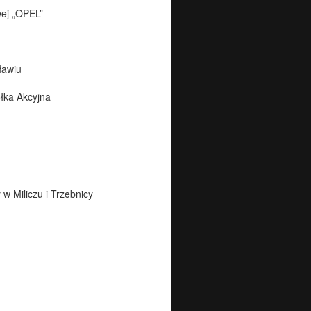
ej „OPEL”
ławiu
łka Akcyjna
w Miliczu i Trzebnicy