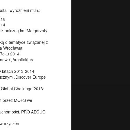
tali wyróżnieni m.in.:
016
014
ektoniczną im. Małgorzaty
ką o tematyce związanej z
a Wrocławia
 Roku 2014
mowe „Architektura
w latach 2013-2014
icznym „Discover Europe
 Global Challenge 2013:
ym przez MOPS we
ruchomo
ści. PRO AEQUO
owarzyszeń