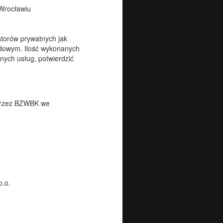
Wrocławiu
torów prywatnych jak
odowym. Ilość wykonanych
ych usług, potwierdzić
poprzez BZWBK we
.o.