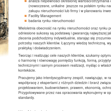
analiza niepewności określonej wartości/otrzymania
(nowoczesne, unikalne jeszcze na polskim rynku na
zakupu nieruchomości lub firmy i w planowaniu inwes
Facility Management
badania rynku nieruchomości
Wieloletnia obecność na rynku nieruchomości oraz rynku p
odniesione sukcesy są podstawą i gwarancją najwyższej ja
zlecenia podchodzimy indywidualnie, starając się zrozumieć
potrzeby naszych klientów. Łączymy wiedzę techniczną, w
praktyką i doświadczeniem.
Tworząc i realizując cele naszych klientów, szukamy optym
o harmonię i równowagę pomiędzy funkcją, formą, przyjęt
technicznymi i samym procesem realizacji, myśląc o właśc
kontekście.
Pracujemy jako interdyscyplinarny zespół, nawiązując, w r
współpracę z ekspertami z różnych dziedzin i branż związa
projektowaniem, budownictwem, prawem, ekonomią, ochro
Przygotowywane przez nas opracowania wykonujemy w opa
standardy.