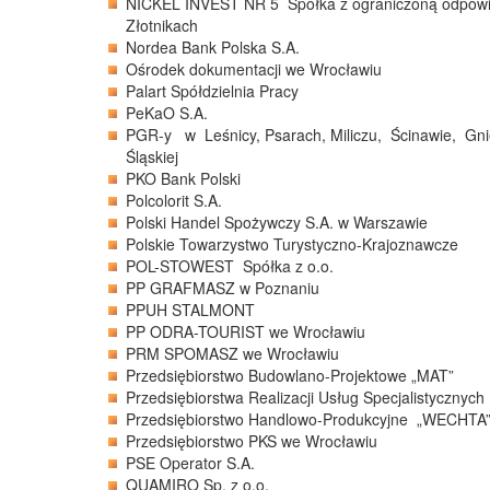
NICKEL INVEST NR 5 Spółka z ograniczoną odpowie
Złotnikach
Nordea Bank Polska S.A.
Ośrodek dokumentacji we Wrocławiu
Palart Spółdzielnia Pracy
PeKaO S.A.
PGR-y w Leśnicy, Psarach, Miliczu, Ścinawie, Gni
Śląskiej
PKO Bank Polski
Polcolorit S.A.
Polski Handel Spożywczy S.A. w Warszawie
Polskie Towarzystwo Turystyczno-Krajoznawcze
POL-STOWEST Spółka z o.o.
PP GRAFMASZ w Poznaniu
PPUH STALMONT
PP ODRA-TOURIST we Wrocławiu
PRM SPOMASZ we Wrocławiu
Przedsiębiorstwo Budowlano-Projektowe „MAT”
Przedsiębiorstwa Realizacji Usług Specjalistyczny
Przedsiębiorstwo Handlowo-Produkcyjne „WECHTA
Przedsiębiorstwo PKS we Wrocławiu
PSE Operator S.A.
QUAMIRO Sp. z o.o.