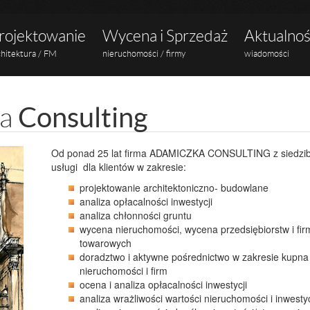
rojektowanie
Wycena i Sprzedaż
Aktualnoś
chitektura / FM
nieruchomości / firmy
wiadomości
Consulting
ka
Od ponad 25 lat firma ADAMICZKA CONSULTING z siedzib
usługi dla klientów w zakresie:
projektowanie architektoniczno- budowlane
analiza opłacalności inwestycji
analiza chłonności gruntu
wycena nieruchomości, wycena przedsiębiorstw i fi
towarowych
doradztwo i aktywne pośrednictwo w zakresie kupna
nieruchomości i firm
ocena i analiza opłacalności inwestycji
analiza wrażliwości wartości nieruchomości i inwestyc