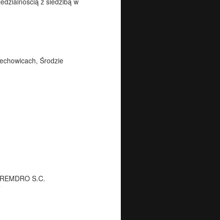
dzialnością z siedzibą w
echowicach, Środzie
ch REMDRO S.C.
”