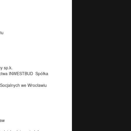
iu
y sp.k.
nictwa INWESTBUD Spółka
 Socjalnych we Wrocławiu
ław