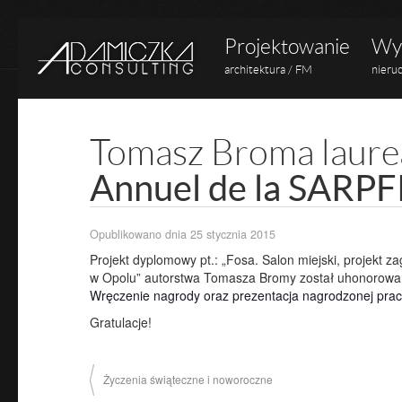
Projektowanie
Wyc
architektura / FM
nieru
Tomasz Broma laure
Annuel de la SARP
Opublikowano dnia
25 stycznia 2015
Projekt dyplomowy pt.: „Fosa. Salon miejski, projekt
w Opolu” autorstwa Tomasza Bromy został uhonorowan
Wręczenie nagrody oraz prezentacja nagrodzonej pracy
Gratulacje!
Życzenia
świąteczne i noworoczne