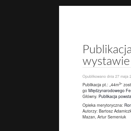
P
ar
Publikac
wystawie
Opublikowano dnia
27 maja 
3
Publikacja pt.: „44m
” zos
go
Międzynarodowego Fes
Główny.
Publikacja powst
Opieka merytoryczna:
Ro
Autorzy: Bartosz Adamiczk
Mazan, Artur Semeniuk