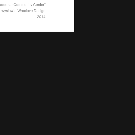
Nadodrze Community Center”
 wystawie Wroclove Design
2014