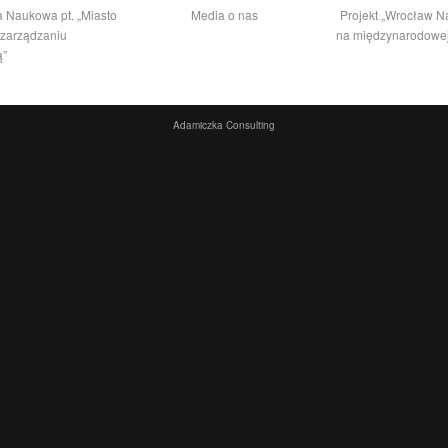
a Naukowa pt. „Miasto
Media o nas
Projekt „Wrocław 
 zarządzaniu
na międzynarodowej
ą”
Adamiczka Consulting