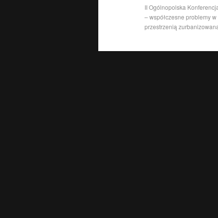
II Ogólnopolska Konferencj
– współczesne problemy w
przestrzenią zurbanizowan