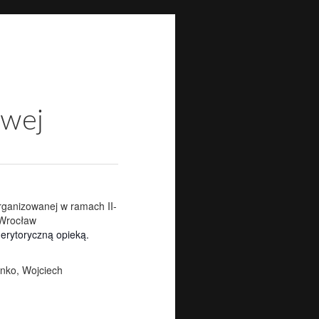
ści
O nas
Kontakt
informacje
lokalizacja
owej
rganizowanej w ramach II-
Wrocław
erytoryczną opieką.
enko, Wojciech