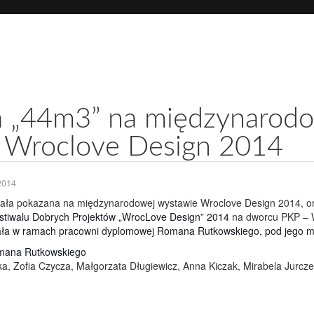
rojektowanie
Wycena i Sprzedaż
Aktualno
chitektura / FM
nieruchomości / firmy
wiadomości
ja „44m3” na międzynarod
 Wroclove Design 2014
2014
tała pokazana na międzynarodowej wystawie Wroclove Design 2014, o
tiwalu Dobrych Projektów „WrocLove Design” 2014
na dworcu PKP – 
ała w ramach pracowni dyplomowej Romana Rutkowskiego, pod jego m
mana Rutkowskiego
a, Zofia Czycza, Małgorzata Długiewicz, Anna Kiczak, Mirabela Jurcz